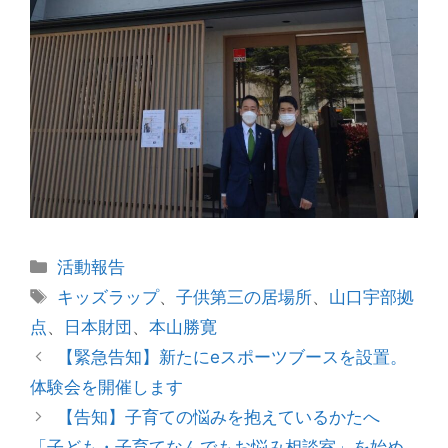
カ
活動報告
テ
タ
キッズラップ
、
子供第三の居場所
、
山口宇部拠
ゴ
グ
点
、
日本財団
、
本山勝寛
リ
投
【緊急告知】新たにeスポーツブースを設置。
ー
稿
体験会を開催します
ナ
【告知】子育ての悩みを抱えているかたへ
ビ
「子ども・子育てなんでもお悩み相談室」を始め