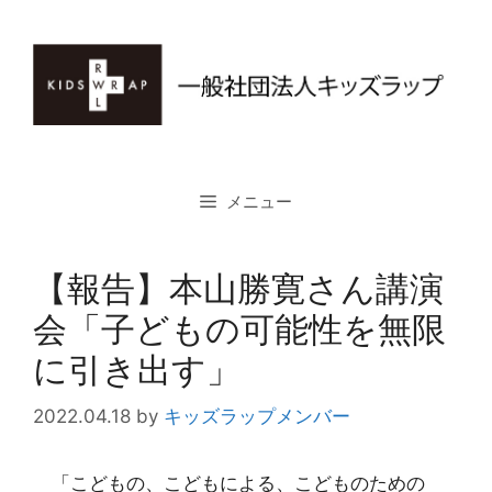
コ
ン
テ
ン
ツ
へ
ス
メニュー
キ
ッ
プ
【報告】本山勝寛さん講演
会「子どもの可能性を無限
に引き出す」
2022.04.18
by
キッズラップメンバー
「こどもの、こどもによる、こどものための