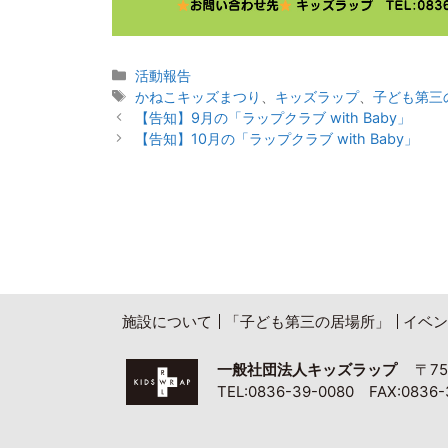
カ
活動報告
テ
タ
かねこキッズまつり
、
キッズラップ
、
子ども第三
投
ゴ
グ
【告知】9月の「ラップクラブ with Baby」
稿
リ
【告知】10月の「ラップクラブ with Baby」
ナ
ー
ビ
ゲ
ー
シ
ョ
ン
施設について
「子ども第三の居場所」
イベン
一般社団法人キッズラップ
〒75
TEL:0836-39-0080 FAX:083