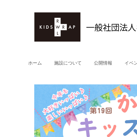
コ
ン
テ
ン
ツ
へ
ス
キ
ホーム
施設について
公開情報
イベ
ッ
プ