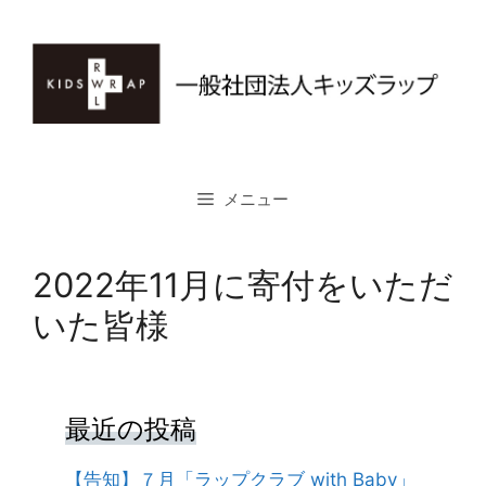
コ
ン
テ
ン
ツ
へ
ス
メニュー
キ
ッ
プ
2022年11月に寄付をいただ
いた皆様
最近の投稿
【告知】７月「ラップクラブ with Baby」