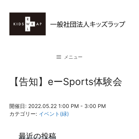
コ
ン
テ
ン
ツ
へ
ス
メニュー
キ
ッ
プ
【告知】eーSports体験会
開催日: 2022.05.22 1:00 PM - 3:00 PM
カテゴリー:
イベント(緑)
最近の投稿